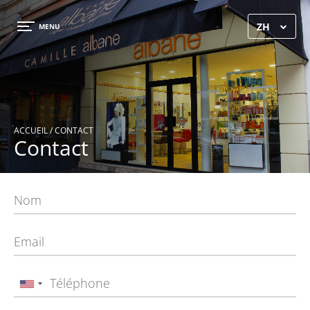
×
ZH
MENU
ACCUEIL
/ CONTACT
Contact
ACCUEIL
GALERIE