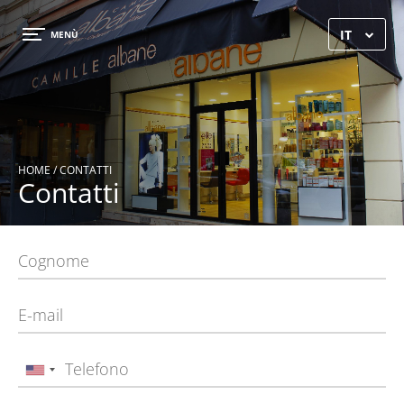
×
IT
MENÙ
HOME
/ CONTATTI
Contatti
HOME
GALLERIA