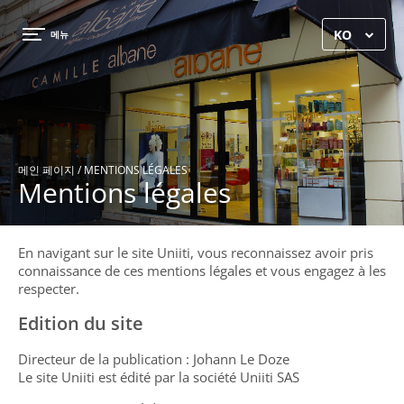
×
KO
메뉴
메인 페이지
/ MENTIONS LÉGALES
Mentions légales
En navigant sur le site Uniiti, vous reconnaissez avoir pris
connaissance de ces mentions légales et vous engagez à les
respecter.
Edition du site
메인 페이지
Directeur de la publication : Johann Le Doze
Le site Uniiti est édité par la société Uniiti SAS
갤러리