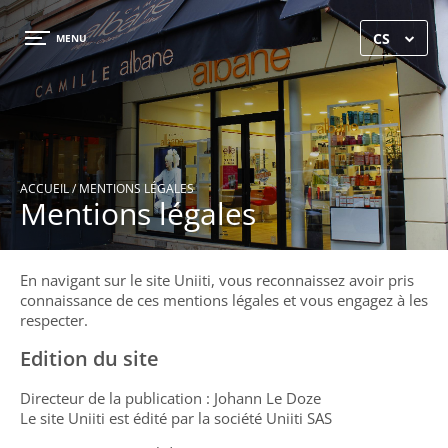
×
CS
MENU
ACCUEIL
/ MENTIONS LÉGALES
Mentions légales
En navigant sur le site Uniiti, vous reconnaissez avoir pris
connaissance de ces mentions légales et vous engagez à les
respecter.
Edition du site
ACCUEIL
Directeur de la publication : Johann Le Doze
Le site Uniiti est édité par la société Uniiti SAS
GALERIE